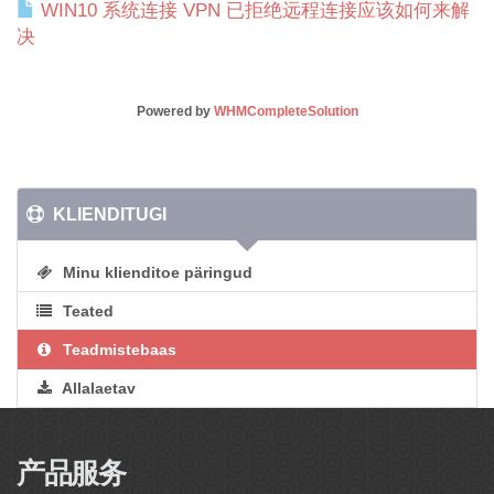
WIN10 系统连接 VPN 已拒绝远程连接应该如何来解
决
Powered by
WHMCompleteSolution
KLIENDITUGI
Minu klienditoe päringud
Teated
Teadmistebaas
Allalaetav
Võrgu staatus
产品服务
Ava päring