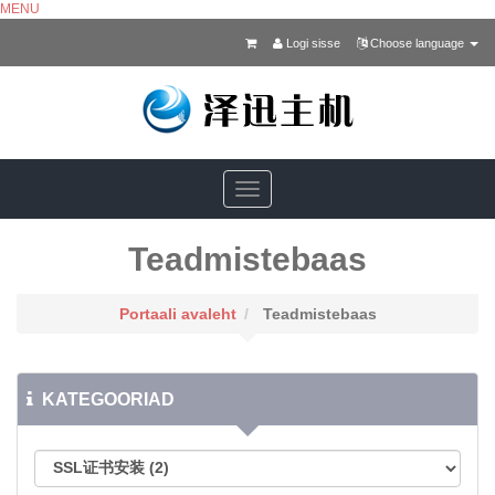
MENU
Logi sisse
Choose language
Toggle
navigation
Teadmistebaas
Portaali avaleht
Teadmistebaas
KATEGOORIAD