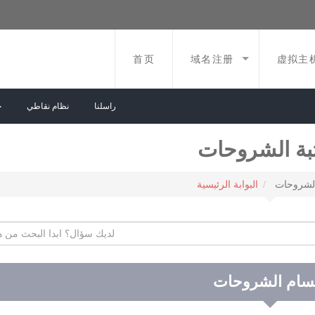
首页
域名注册
虚拟主
راسلنا
نظام نقاطي
ح
بة الشروحات
الشروحات
البوابة الرئيسية
سام الشروحات