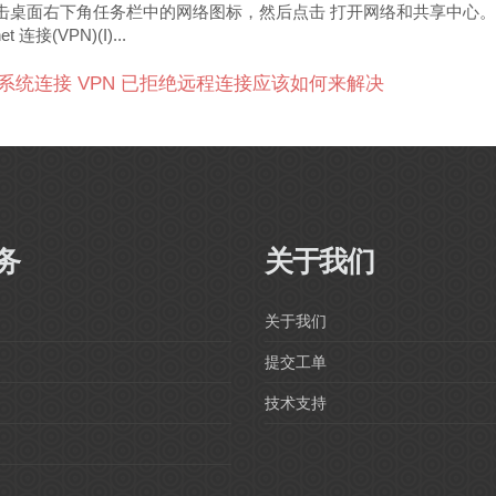
击桌面右下角任务栏中的网络图标，然后点击 打开网络和共享中心。 
t 连接(VPN)(I)...
0 系统连接 VPN 已拒绝远程连接应该如何来解决
Powered by
WHMCompleteSo
务
关于我们
关于我们
提交工单
技术支持