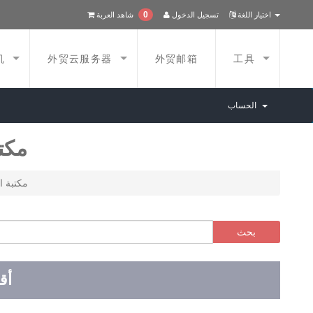
0
اختيار اللغة
تسجيل الدخول
شاهد العربة
机
外贸云服务器
外贸邮箱
工具
الحساب
مكت
مكتبة 
أق