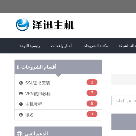
الة الشبكة
مكتبة الشروحات
أخبار وإعلانات
رئيسية اللوحة
أقسام الشروحات
2
SSL证书安装
7
VPN使用教程
5
主机教程
3
域名
الدعم الفني