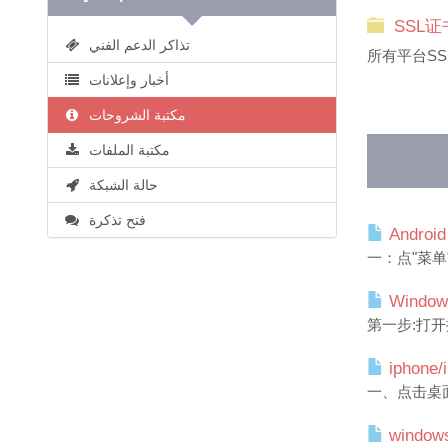
SSL
تذاكر الدعم الفني
所有平台SS
أخبار وإعلانات
مكتبة الشروحات
مكتبة الملفات
حالة الشبكة
فتح تذكرة
Androi
一：点"菜单"-
Windo
第一步:打开
iphone
一、点击桌面
windo