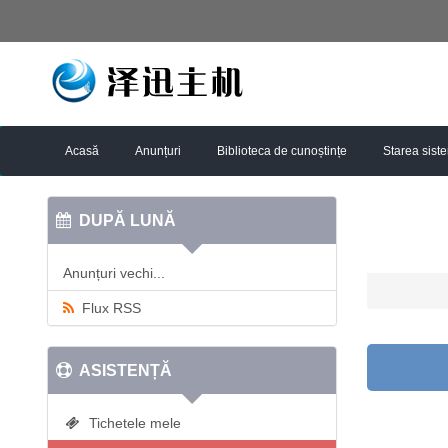
Acasă
Anunțuri
Biblioteca de cunoștințe
Starea sist
DUPĂ LUNĂ
Anunțuri vechi...
Flux RSS
ASISTENȚĂ
Tichetele mele