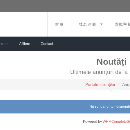
首页
域名注册
虚拟主
emelor
Afiliere
Contact
Noutăți
Ultimele anunțuri de
Portalul clienților
Anun
Nu sunt anunțuri disponib
Powered by
WHMCompleteSo